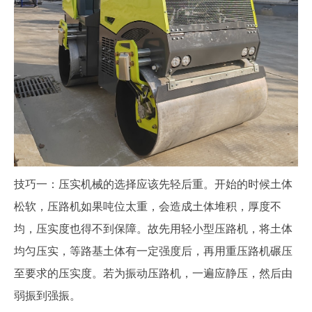
技巧一：压实机械的选择应该先轻后重。开始的时候土体
松软，压路机如果吨位太重，会造成土体堆积，厚度不
均，压实度也得不到保障。故先用轻小型压路机，将土体
均匀压实，等路基土体有一定强度后，再用重压路机碾压
至要求的压实度。若为振动压路机，一遍应静压，然后由
弱振到强振。