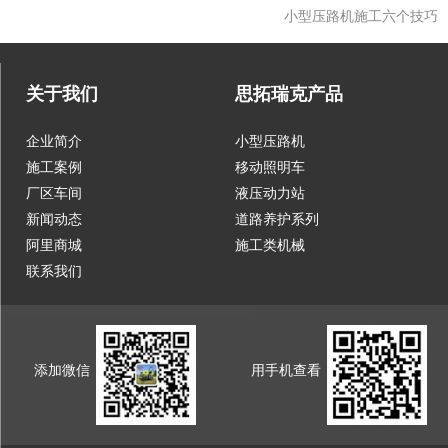
小型压路机施工六个技巧
关于我们
思拓瑞克产品
企业简介
小型压路机
施工案例
移动照明车
厂区车间
液压动力站
新闻动态
道路养护系列
阿里商城
施工类机械
联系我们
添加微信
用手机查看