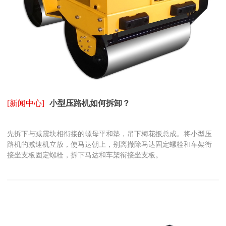
[新闻中心]
小型压路机如何拆卸？
先拆下与减震块相衔接的螺母平和垫，吊下梅花扳总成。将小型压
路机的减速机立放，使马达朝上，别离撤除马达固定螺栓和车架衔
接坐支板固定螺栓，拆下马达和车架衔接坐支板。