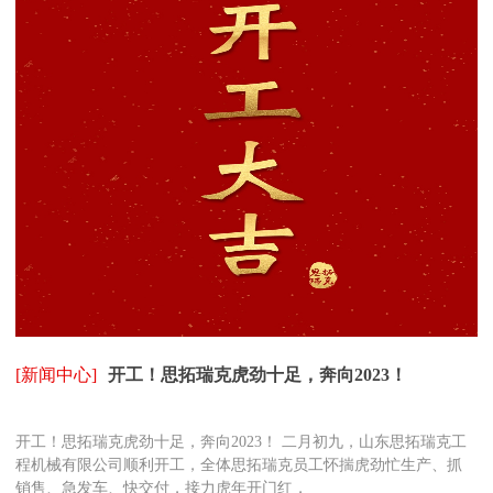
[新闻中心]
开工！思拓瑞克虎劲十足，奔向2023！
开工！思拓瑞克虎劲十足，奔向2023！ 二月初九，山东思拓瑞克工
程机械有限公司顺利开工，全体思拓瑞克员工怀揣虎劲忙生产、抓
销售、急发车、快交付，接力虎年开门红，