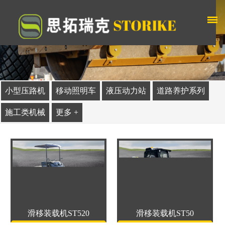
小型压路机
移动照明车
液压动力站
道路养护系列
施工类机械
更多 +
滑移装载机ST520
滑移装载机ST50